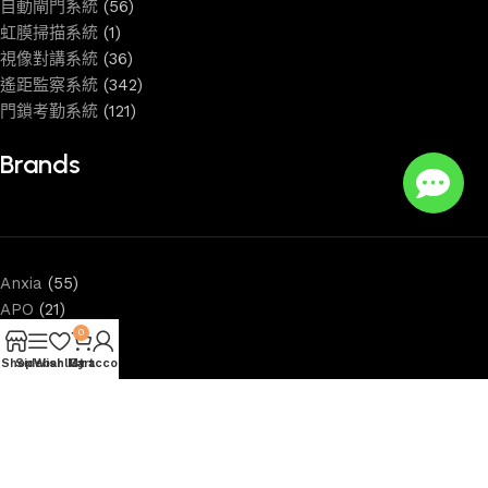
自動閘門系統
(56)
虹膜掃描系統
(1)
視像對講系統
(36)
遙距監察系統
(342)
門鎖考勤系統
(121)
Brands
Anxia
(55)
APO
(21)
Arenti
(5)
0
Eight
(70)
Shop
Sidebar
Wishlist
My account
Cart
Fanvil
(16)
Hikvision
(478)
i-timex
(1)
InAndOn
(8)