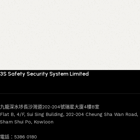
3S Safety Security System Limited
九龍深水埗長沙灣道202-204號瑞星大廈4樓B室
Flat B, 4/F, Sui Sing Building, 202-204 Cheung Sha Wan Road,
Sham Shui Po, Kowloon
電話：5386 0180