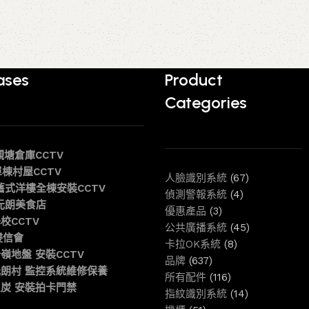
ases
Product
Categories
 觀塘倉庫CCTV
 單棟村屋CCTV
人臉識別系統
(67)
6 舊式洋樓全棟安裝CCTV
偵測警報系統
(4)
6 元朗美食店
優惠產品
(3)
學校CCTV
公共廣播系統
(45)
 浸信會
卡拉OK系統
(8)
 粉嶺地盤 安裝CCTV
品牌
(637)
6 元朗村 監控系統維修保養
所有配件
(116)
6 火炭 安裝拍卡門禁
指紋識別系統
(14)