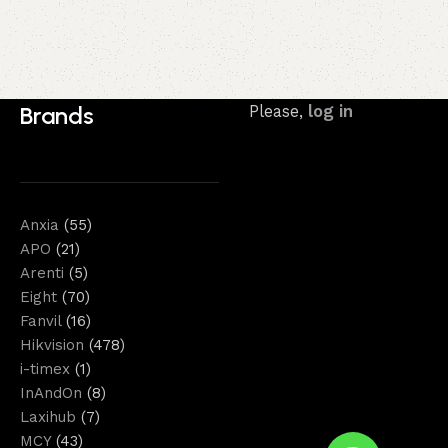
Brands
Please,
log in
Anxia
(55)
APO
(21)
Arenti
(5)
Eight
(70)
Fanvil
(16)
Hikvision
(478)
i-timex
(1)
InAndOn
(8)
Laxihub
(7)
MCY
(43)