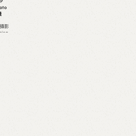
MP
oto
機
攝影
sion