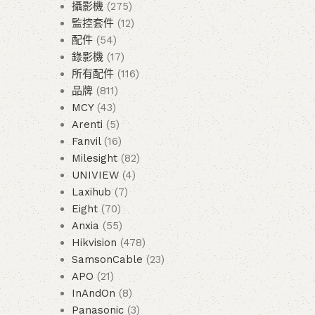
攝影機
275
監控套件
12
配件
54
錄影機
17
所有配件
116
品牌
811
MCY
43
Arenti
5
Fanvil
16
Milesight
82
UNIVIEW
4
Laxihub
7
Eight
70
Anxia
55
Hikvision
478
SamsonCable
23
APO
21
InAndOn
8
Panasonic
3