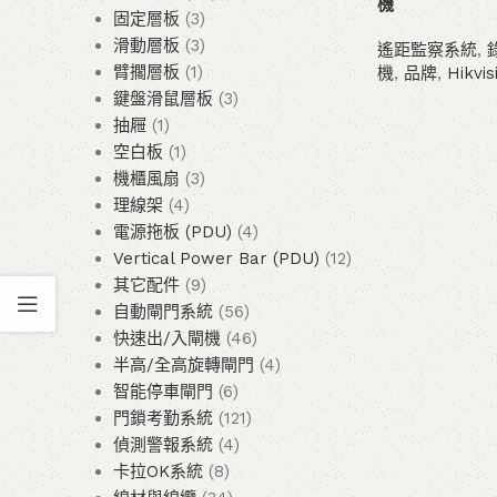
機
固定層板
3
滑動層板
3
遙距監察系統
,
臂擱層板
1
機
,
品牌
,
Hikvis
鍵盤滑鼠層板
3
查看內容
抽屜
1
空白板
1
機櫃風扇
3
理線架
4
電源拖板 (PDU)
4
Vertical Power Bar (PDU)
12
其它配件
9
自動閘門系統
56
快速出/入閘機
46
半高/全高旋轉閘門
4
智能停車閘門
6
門鎖考勤系統
121
偵測警報系統
4
卡拉OK系統
8