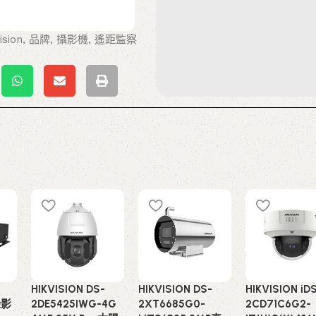
ision
,
品牌
,
攝影機
,
遙距監察
HIKVISION DS-
HIKVISION DS-
HIKVISION iD
錄影
2DE5425IWG-4G
2XT6685G0-
2CD71C6G2-