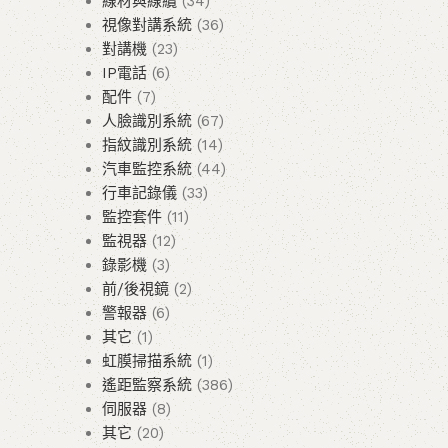
線材與線纜
34
視像對講系統
36
對講機
23
IP電話
6
配件
7
人臉識別系統
67
指紋識別系統
14
汽車監控系統
44
行車記錄儀
33
監控套件
11
監視器
12
錄影機
3
前/後視鏡
2
警報器
6
其它
1
虹膜掃描系統
1
遙距監察系統
386
伺服器
8
其它
20