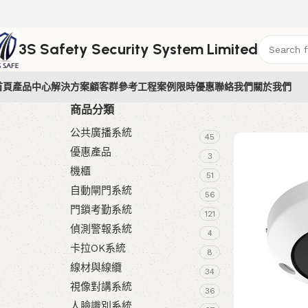
3S Safety Security System Limited
首頁
產品中心
解決方案
顧客群參考
工程案例
限時優惠
聯絡我們
關於我們
商品分類
公共廣播系統
45
優惠產品
3
機櫃
51
自動閘門系統
56
門鎖考勤系統
121
偵測警報系統
4
卡拉OK系統
8
線材與線纜
34
視像對講系統
36
人臉識別系統