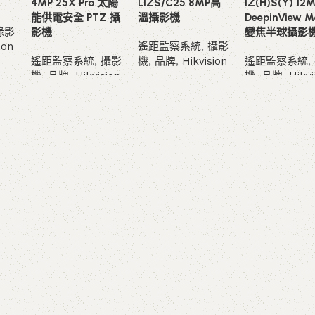
4MP 25X Pro 太陽
LIZS/C25 8MP高
IZ(H)S(Y) 12
能供電安全 PTZ 攝
溫攝影機
DeepinView M
錄影
影機
變焦半球攝影
ion
遙距監察系統
,
攝影
遙距監察系統
,
攝影
機
,
品牌
,
Hikvision
遙距監察系統
,
機
,
品牌
,
Hikvision
機
,
品牌
,
Hikvi
查看內容
查看內容
查看內容