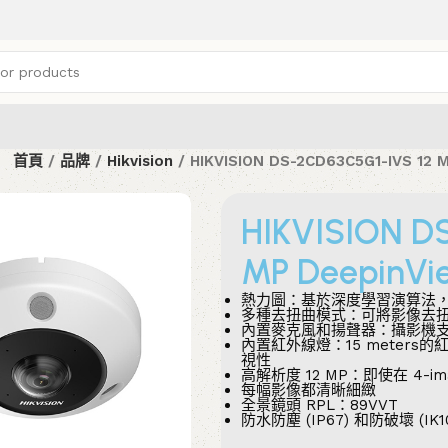
首頁
品牌
Hikvision
HIKVISION DS-2CD63C5G1-IVS 
HIKVISION D
MP Deepi
熱力圖：基於深度學習演算法
多種去扭曲模式：可將影像去
內置麥克風和揚聲器：攝影機
內置紅外線燈：15 meter
視性
高解析度 12 MP：即使在 4-
每幅影像都清晰細緻
全景鏡頭 RPL：89VVT
防水防塵 (IP67) 和防破壞 (IK1