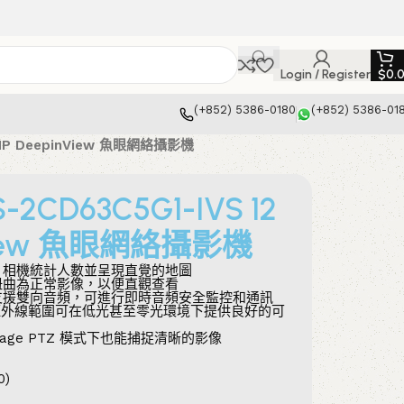
Login / Register
$
0.
(+852) 5386-0180
(+852) 5386-01
12 MP DeepinView 魚眼網絡攝影機
S-2CD63C5G1-IVS 12
nView 魚眼網絡攝影機
，相機統計人數並呈現直覺的地圖
扭曲為正常影像，以便直觀查看
支援雙向音頻，可進行即時音頻安全監控和通訊
s的紅外線範圍可在低光甚至零光環境下提供良好的可
image PTZ 模式下也能捕捉清晰的影像
0)