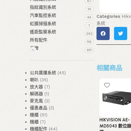
67
指紋識別系統
14
汽車監控系統
Categories
Hikv
44
系統
虹膜掃描系統
1
遙距監察系統
342
所有配件
116
品牌
811
相關商品
公共廣播系統
45
喇叭
35
放大器
7
解碼器
1
麥克風
2
優惠產品
3
機櫃
51
HIKVISION AE-
機櫃
7
MD5043 數位
機櫃配件
44