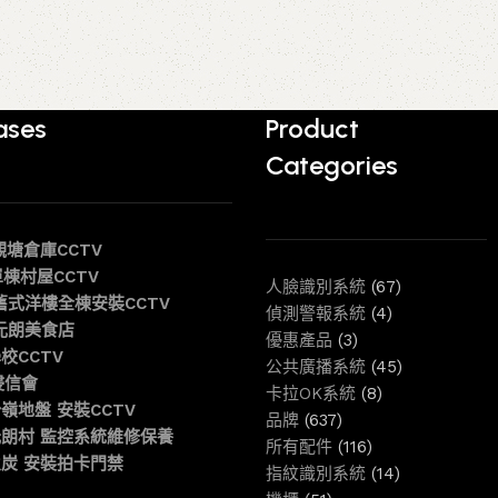
ases
Product
Categories
 觀塘倉庫CCTV
 單棟村屋CCTV
人臉識別系統
(67)
6 舊式洋樓全棟安裝CCTV
偵測警報系統
(4)
6 元朗美食店
優惠產品
(3)
學校CCTV
公共廣播系統
(45)
 浸信會
卡拉OK系統
(8)
 粉嶺地盤 安裝CCTV
品牌
(637)
6 元朗村 監控系統維修保養
所有配件
(116)
6 火炭 安裝拍卡門禁
指紋識別系統
(14)