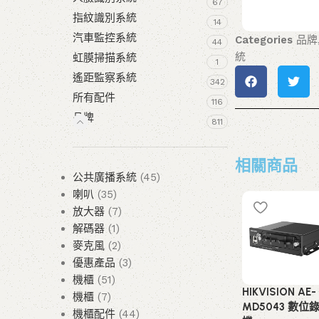
67
指紋識別系統
14
汽車監控系統
Categories
品牌
44
統
虹膜掃描系統
1
遙距監察系統
342
所有配件
116
品牌
811
相關商品
公共廣播系統
45
喇叭
35
放大器
7
解碼器
1
麥克風
2
優惠產品
3
機櫃
51
HIKVISION AE-
機櫃
7
MD5043 數位
機櫃配件
44