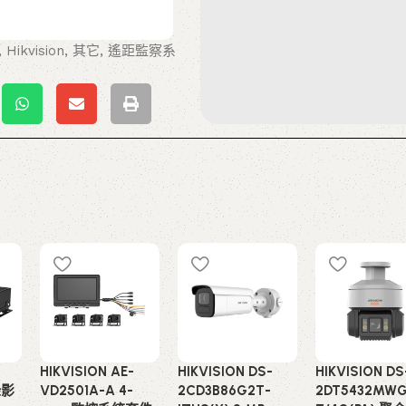
,
Hikvision
,
其它
,
遙距監察系
HIKVISION AE-
HIKVISION DS-
HIKVISION DS
錄影
VD2501A-A 4-
2CD3B86G2T-
2DT5432MWG