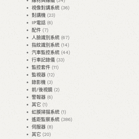
線材與線纜
34
視像對講系統
36
對講機
23
IP電話
6
配件
7
人臉識別系統
67
指紋識別系統
14
汽車監控系統
44
行車記錄儀
33
監控套件
11
監視器
12
錄影機
3
前/後視鏡
2
警報器
6
其它
1
虹膜掃描系統
1
遙距監察系統
386
伺服器
8
其它
20