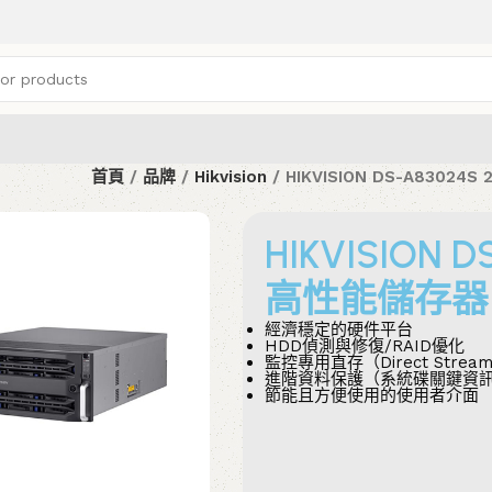
首頁
品牌
Hikvision
HIKVISION DS-A8302
HIKVISION 
高性能儲存器
經濟穩定的硬件平台
HDD偵測與修復/RAID優化
監控專用直存（Direct Strea
進階資料保護（系統碟關鍵資
節能且方便使用的使用者介面