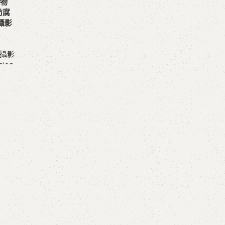
合物
 防腐
u攝影
攝影
sion