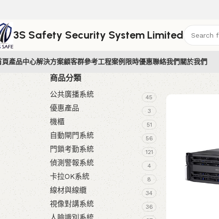
3S Safety Security System Limited
首頁
產品中心
解決方案
顧客群參考
工程案例
限時優惠
聯絡我們
關於我們
商品分類
公共廣播系統
45
優惠產品
3
機櫃
51
自動閘門系統
56
門鎖考勤系統
121
偵測警報系統
4
卡拉OK系統
8
線材與線纜
34
視像對講系統
36
人臉識別系統