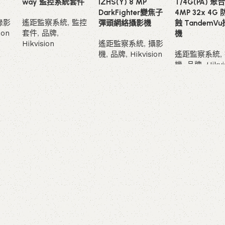
way 監控系統套件
IZHS(Y) 8 MP
T/4G(PA) 聚
DarkFighter變焦子
4MP 32x 4G
錄影
遙距監察系統
,
監控
彈頭網絡攝影機
蝕 TandemV
ion
套件
,
品牌
,
機
Hikvision
遙距監察系統
,
攝影
機
,
品牌
,
Hikvision
遙距監察系統
,
查看內容
機
,
品牌
,
Hikvi
查看內容
查看內容