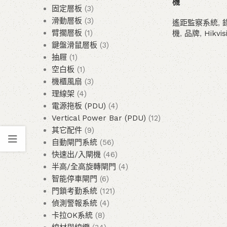
機
固定層板
3
滑動層板
3
遙距監察系統
,
臂擱層板
1
機
,
品牌
,
Hikvis
鍵盤滑鼠層板
3
查看內容
抽屜
1
空白板
1
機櫃風扇
3
理線架
4
電源拖板 (PDU)
4
Vertical Power Bar (PDU)
12
其它配件
9
自動閘門系統
56
快速出/入閘機
46
半高/全高旋轉閘門
4
智能停車閘門
6
門鎖考勤系統
121
偵測警報系統
4
卡拉OK系統
8