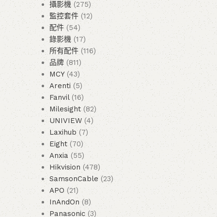
攝影機
275
監控套件
12
配件
54
錄影機
17
所有配件
116
品牌
811
MCY
43
Arenti
5
Fanvil
16
Milesight
82
UNIVIEW
4
Laxihub
7
Eight
70
Anxia
55
Hikvision
478
SamsonCable
23
APO
21
InAndOn
8
Panasonic
3