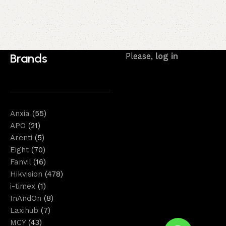
Brands
Please,
log in
Anxia
(55)
APO
(21)
Arenti
(5)
Eight
(70)
Fanvil
(16)
Hikvision
(478)
i-timex
(1)
InAndOn
(8)
Laxihub
(7)
MCY
(43)