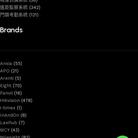
遙距監察系統
(342)
門鎖考勤系統
(121)
Brands
Anxia
(55)
APO
(21)
Arenti
(5)
Eight
(70)
Fanvil
(16)
Hikvision
(478)
i-timex
(1)
InAndOn
(8)
Laxihub
(7)
MCY
(43)
Milesight
(82)