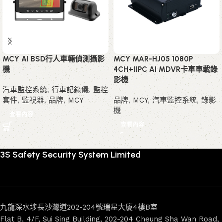
MCY AI BSD行人車輛偵測攝影
MCY MAR-HJ05 1080P
機
4CH+1IPC AI MDVR卡車車載錄
影機
汽車監控系統
,
行車記錄儀
,
監控
套件
,
監視器
,
品牌
,
MCY
品牌
,
MCY
,
汽車監控系統
,
錄影
機
查看內容
查看內容
3S Safety Security System Limited
九龍深水埗長沙灣道202-204號瑞星大廈4樓B室
Flat B, 4/F, Sui Sing Building, 202-204 Cheung Sha Wan Road,