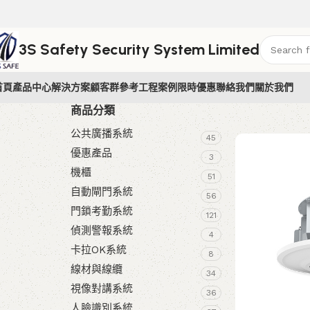
3S Safety Security System Limited
首頁
產品中心
解決方案
顧客群參考
工程案例
限時優惠
聯絡我們
關於我們
商品分類
公共廣播系統
45
優惠產品
3
機櫃
51
自動閘門系統
56
門鎖考勤系統
121
偵測警報系統
4
卡拉OK系統
8
線材與線纜
34
視像對講系統
36
人臉識別系統