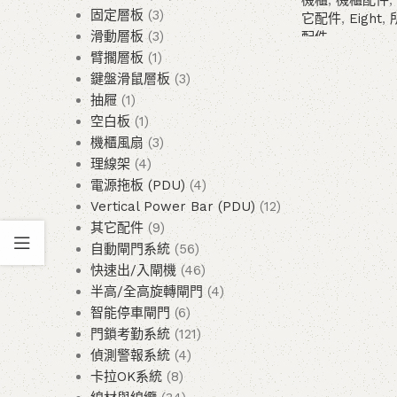
機櫃
,
機櫃配件
,
固定層板
3
它配件
,
Eight
,
滑動層板
3
配件
臂擱層板
1
查看內容
鍵盤滑鼠層板
3
抽屜
1
空白板
1
機櫃風扇
3
理線架
4
電源拖板 (PDU)
4
Vertical Power Bar (PDU)
12
其它配件
9
自動閘門系統
56
快速出/入閘機
46
半高/全高旋轉閘門
4
智能停車閘門
6
門鎖考勤系統
121
偵測警報系統
4
卡拉OK系統
8