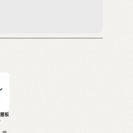
鼠層板
)