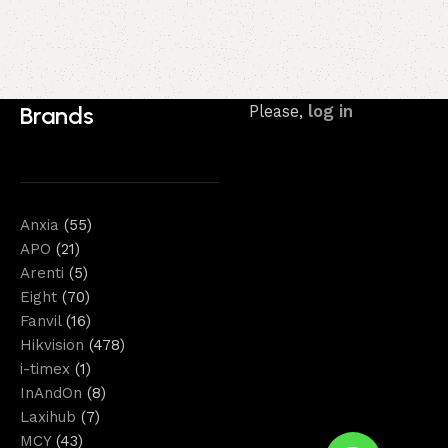
Brands
Please,
log in
Anxia
(55)
APO
(21)
Arenti
(5)
Eight
(70)
Fanvil
(16)
Hikvision
(478)
i-timex
(1)
InAndOn
(8)
Laxihub
(7)
MCY
(43)