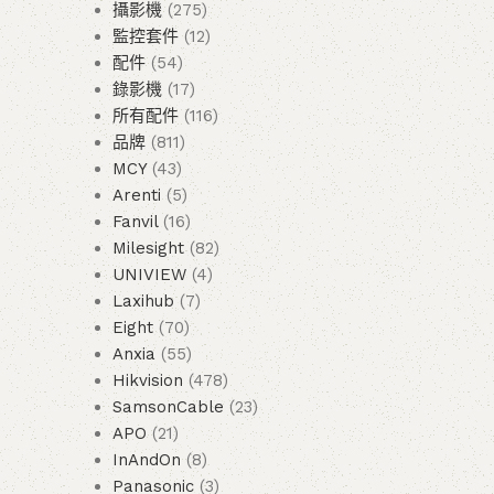
攝影機
275
監控套件
12
配件
54
錄影機
17
所有配件
116
品牌
811
MCY
43
Arenti
5
Fanvil
16
Milesight
82
UNIVIEW
4
Laxihub
7
Eight
70
Anxia
55
Hikvision
478
SamsonCable
23
APO
21
InAndOn
8
Panasonic
3