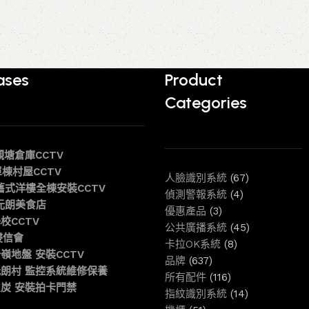
ases
Product
Categories
 觀塘倉庫CCTV
 單棟村屋CCTV
人臉識別系統
(67)
6 舊式洋樓全棟安裝CCTV
偵測警報系統
(4)
6 元朗美食店
優惠產品
(3)
學校CCTV
公共廣播系統
(45)
 浸信會
卡拉OK系統
(8)
 粉嶺地盤 安裝CCTV
品牌
(637)
6 元朗村 監控系統維修保養
所有配件
(116)
6 火炭 安裝拍卡門禁
指紋識別系統
(14)