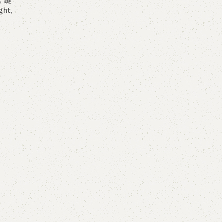
,
鍵
ght
,