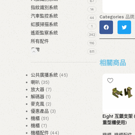
67
指紋識別系統
14
汽車監控系統
Categories
品牌
44
虹膜掃描系統
1
遙距監察系統
342
所有配件
116
品牌
811
相關商品
公共廣播系統
45
喇叭
35
放大器
7
解碼器
1
麥克風
2
優惠產品
3
Eight 互鎖支架 
機櫃
51
重型櫃使用)
機櫃
7
機櫃配件
44