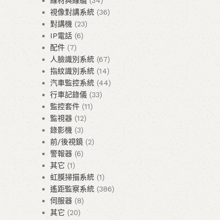
線材與線纜
34
視像對講系統
36
對講機
23
IP電話
6
配件
7
人臉識別系統
67
指紋識別系統
14
汽車監控系統
44
行車記錄儀
33
監控套件
11
監視器
12
錄影機
3
前/後視鏡
2
警報器
6
其它
1
虹膜掃描系統
1
遙距監察系統
386
伺服器
8
其它
20