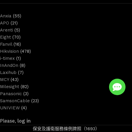
Anxia
(55)
APO
(21)
Arenti
(5)
Eight
(70)
Fanvil
(16)
Hikvision
(478)
i-timex
(1)
InAndOn
(8)
Laxihub
(7)
MCY
(43)
Milesight
(82)
Panasonic
(3)
SamsonCable
(23)
UNIVIEW
(4)
Please,
log in
保安及護衛服務條例牌照（1693）