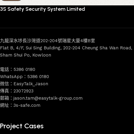
3S Safety Security System Limited
九龍深水埗長沙灣道202-204號瑞星大廈4樓B室
Flat B, 4/F, Sui Sing Building, 202-204 Cheung Sha Wan Road,
Sham Shui Po, Kowloon
電話：5386 0180
WhatsApp：5386 0180
微信：EasyTalk_Jason
傳真：23072923
郵箱：jason.tam@easytalk-group.com
網址：3s-safe.com
Project Cases